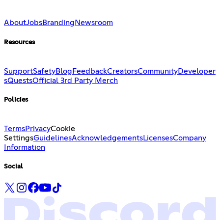
About
Jobs
Branding
Newsroom
Resources
Support
Safety
Blog
Feedback
Creators
Community
Developer
s
Quests
Official 3rd Party Merch
Policies
Terms
Privacy
Cookie
Settings
Guidelines
Acknowledgements
Licenses
Company
Information
Social