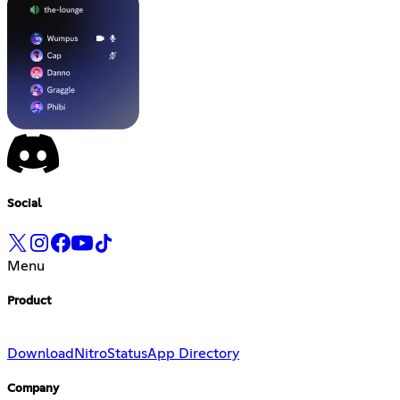
Social
Menu
Product
Download
Nitro
Status
App Directory
Company