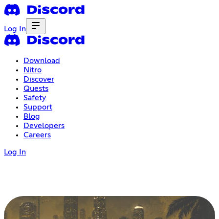
Log In
Download
Nitro
Discover
Quests
Safety
Support
Blog
Developers
Careers
Log In