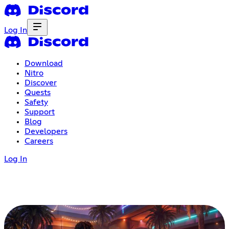
Log In
Download
Nitro
Discover
Quests
Safety
Support
Blog
Developers
Careers
Log In