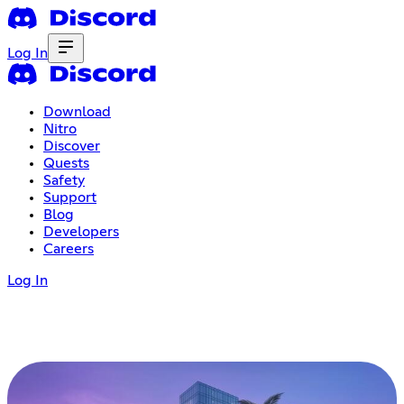
Log In
Download
Nitro
Discover
Quests
Safety
Support
Blog
Developers
Careers
Log In