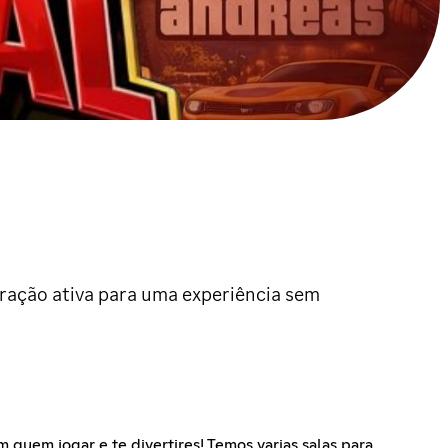
eração ativa para uma experiência sem
quem jogar e te divertires! Temos varias salas para