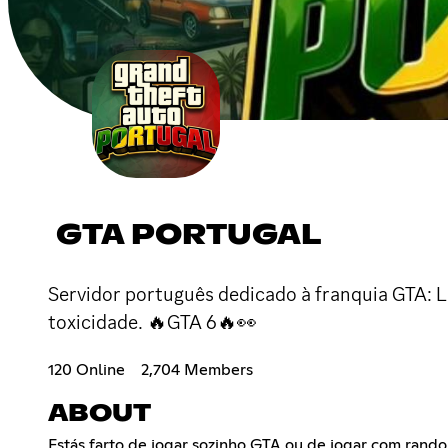
GTA PORTUGAL
Servidor português dedicado à franquia GTA: L
toxicidade. 🔥GTA 6🔥👀
120 Online
2,704 Members
ABOUT
Estás farto de jogar sozinho GTA ou de jogar com rando