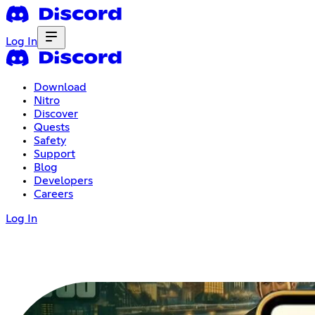
Log In
Download
Nitro
Discover
Quests
Safety
Support
Blog
Developers
Careers
Log In