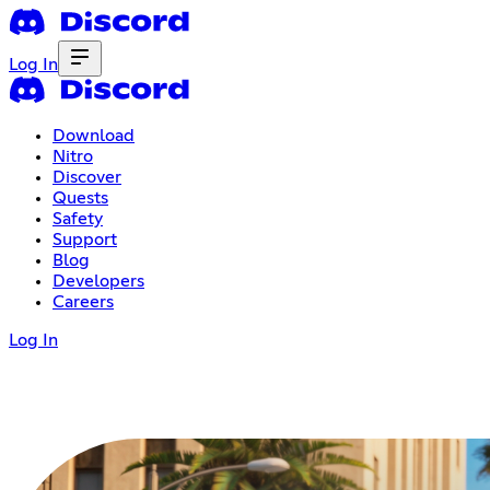
Log In
Download
Nitro
Discover
Quests
Safety
Support
Blog
Developers
Careers
Log In