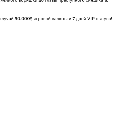
т мелкого воришки до главы преступного синдиката.
олучай 50.000$ игровой валюты и 7 дней VIP статуса!