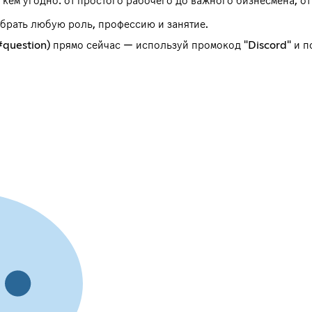
 кем угодно: от простого рабочего до важного бизнесмена, о
ыбрать любую роль, профессию и занятие.
#question
) прямо сейчас — используй промокод "Discord" и п