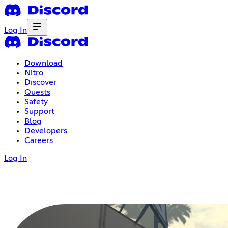
Log In
Download
Nitro
Discover
Quests
Safety
Support
Blog
Developers
Careers
Log In