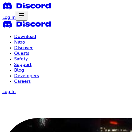
Log In
Download
Nitro
Discover
Quests
Safety
Support
Blog
Developers
Careers
Log In