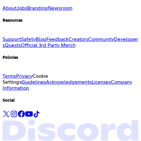
About
Jobs
Branding
Newsroom
Resources
Support
Safety
Blog
Feedback
Creators
Community
Developer
s
Quests
Official 3rd Party Merch
Policies
Terms
Privacy
Cookie
Settings
Guidelines
Acknowledgements
Licenses
Company
Information
Social