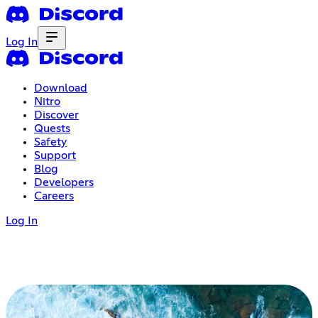
Log In
Download
Nitro
Discover
Quests
Safety
Support
Blog
Developers
Careers
Log In