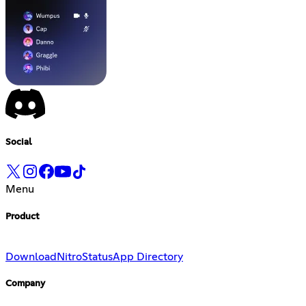
Social
Menu
Product
Download
Nitro
Status
App Directory
Company