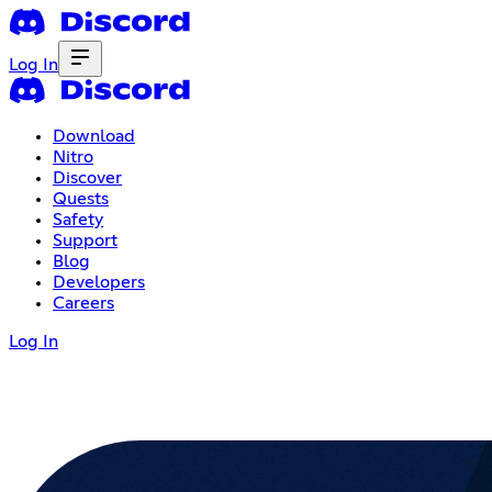
Log In
Download
Nitro
Discover
Quests
Safety
Support
Blog
Developers
Careers
Log In