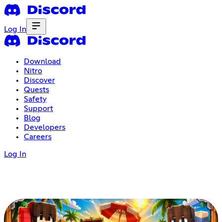
Log In
Download
Nitro
Discover
Quests
Safety
Support
Blog
Developers
Careers
Log In