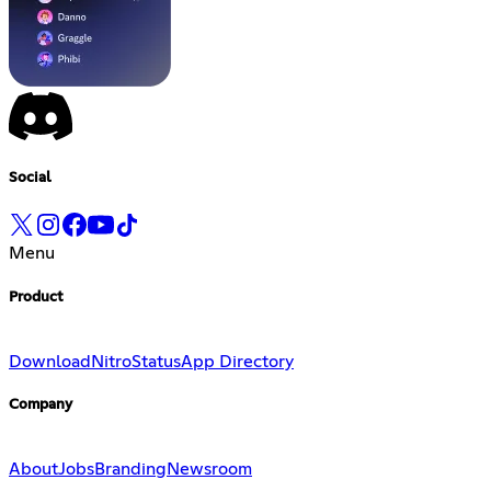
Social
Menu
Product
Download
Nitro
Status
App Directory
Company
About
Jobs
Branding
Newsroom