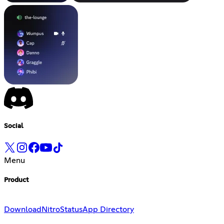
Social
Menu
Product
Download
Nitro
Status
App Directory