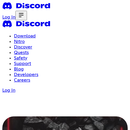
Log In
Download
Nitro
Discover
Quests
Safety
Support
Blog
Developers
Careers
Log In