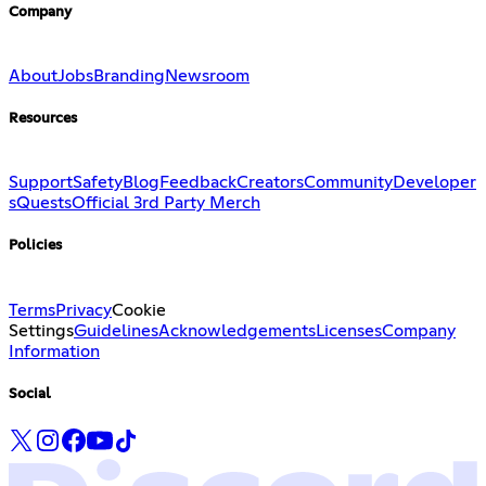
Company
About
Jobs
Branding
Newsroom
Resources
Support
Safety
Blog
Feedback
Creators
Community
Developer
s
Quests
Official 3rd Party Merch
Policies
Terms
Privacy
Cookie
Settings
Guidelines
Acknowledgements
Licenses
Company
Information
Social