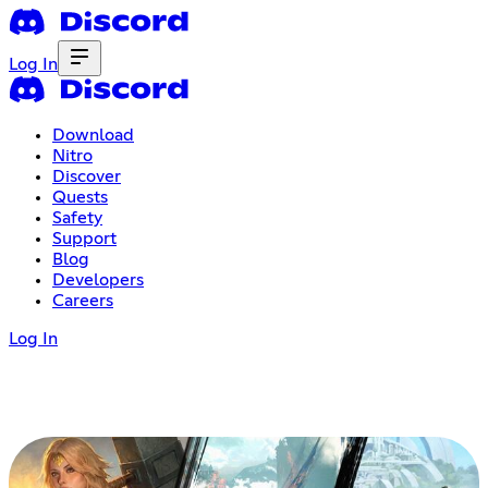
Log In
Download
Nitro
Discover
Quests
Safety
Support
Blog
Developers
Careers
Log In