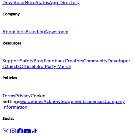
Download
Nitro
Status
App Directory
Company
About
Jobs
Branding
Newsroom
Resources
Support
Safety
Blog
Feedback
Creators
Community
Developer
s
Quests
Official 3rd Party Merch
Policies
Terms
Privacy
Cookie
Settings
Guidelines
Acknowledgements
Licenses
Company
Information
Social