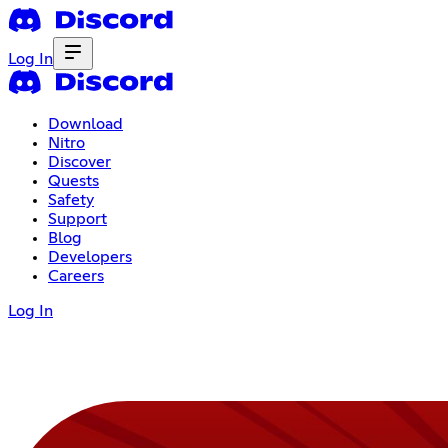
Log In
Download
Nitro
Discover
Quests
Safety
Support
Blog
Developers
Careers
Log In