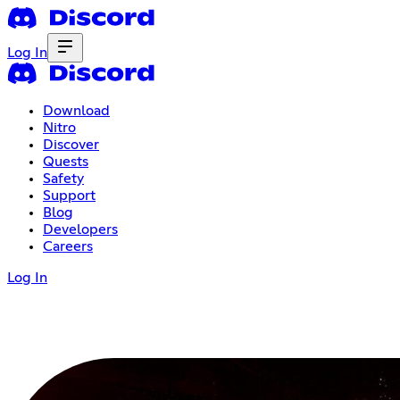
Log In
Download
Nitro
Discover
Quests
Safety
Support
Blog
Developers
Careers
Log In