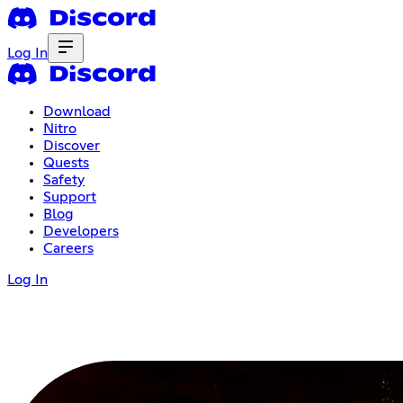
Log In
Download
Nitro
Discover
Quests
Safety
Support
Blog
Developers
Careers
Log In