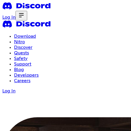
Log In
Download
Nitro
Discover
Quests
Safety
Support
Blog
Developers
Careers
Log In