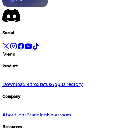
Social
Menu
Product
Download
Nitro
Status
App Directory
Company
About
Jobs
Branding
Newsroom
Resources