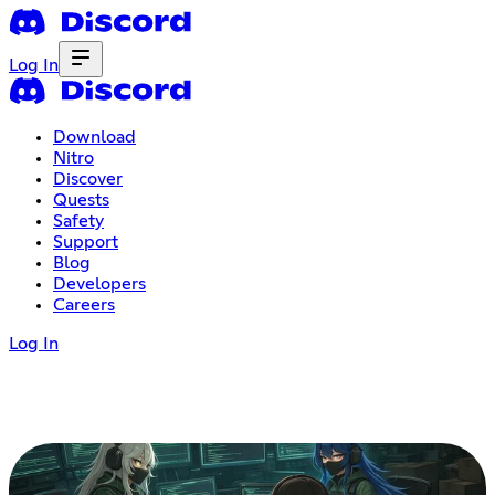
Log In
Download
Nitro
Discover
Quests
Safety
Support
Blog
Developers
Careers
Log In