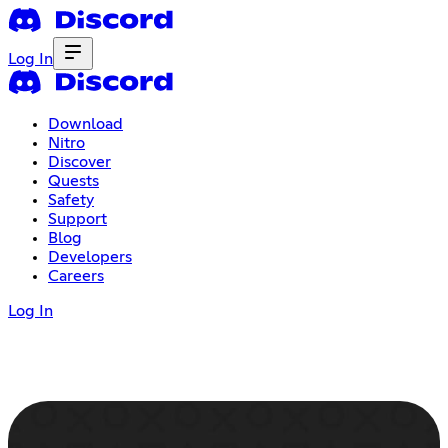
Log In
Download
Nitro
Discover
Quests
Safety
Support
Blog
Developers
Careers
Log In