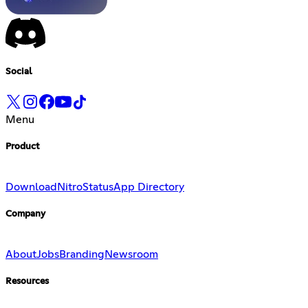
Social
Menu
Product
Download
Nitro
Status
App Directory
Company
About
Jobs
Branding
Newsroom
Resources