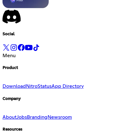
Social
Menu
Product
Download
Nitro
Status
App Directory
Company
About
Jobs
Branding
Newsroom
Resources