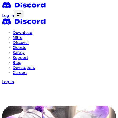
Log In
Download
Nitro
Discover
Quests
Safety
Support
Blog
Developers
Careers
Log In