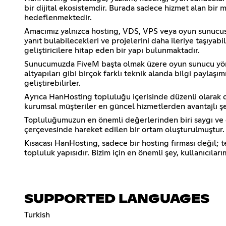
bir dijital ekosistemdir. Burada sadece hizmet alan bir mü
hedeflenmektedir.
Amacımız yalnızca hosting, VDS, VPS veya oyun sunucusu h
yanıt bulabilecekleri ve projelerini daha ileriye taşıy
geliştiricilere hitap eden bir yapı bulunmaktadır.
Sunucumuzda FiveM başta olmak üzere oyun sunucu yöneti
altyapıları gibi birçok farklı teknik alanda bilgi paylaşımı
geliştirebilirler.
Ayrıca HanHosting topluluğu içerisinde düzenli olarak d
kurumsal müşteriler en güncel hizmetlerden avantajlı ş
Topluluğumuzun en önemli değerlerinden biri saygı ve düz
çerçevesinde hareket edilen bir ortam oluşturulmuştur. 
Kısacası HanHosting, sadece bir hosting firması değil; t
topluluk yapısıdır. Bizim için en önemli şey, kullanıcıla
SUPPORTED LANGUAGES
Turkish