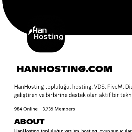
HANHOSTING.COM
HanHosting topluluğu; hosting, VDS, FiveM, Disc
geliştiren ve birbirine destek olan aktif bir tek
984 Online
3,735 Members
ABOUT
HanHosting topluluğu; yazılım, hosting, oyun sunucuları,