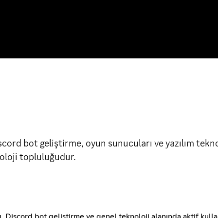
ord bot geliştirme, oyun sunucuları ve yazılım teknolo
noloji topluluğudur.
 Discord bot geliştirme ve genel teknoloji alanında aktif kullan