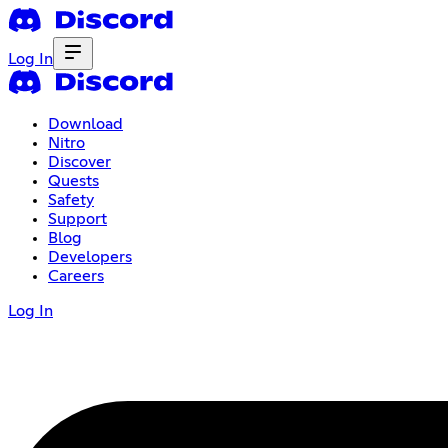
Log In
Download
Nitro
Discover
Quests
Safety
Support
Blog
Developers
Careers
Log In