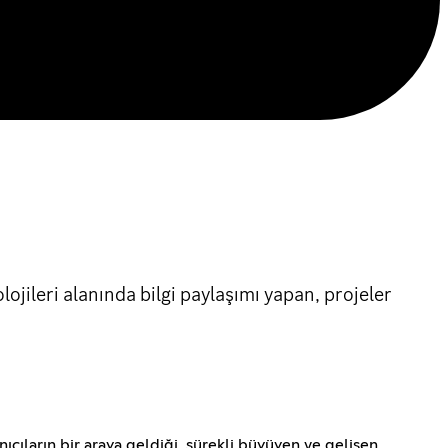
jileri alanında bilgi paylaşımı yapan, projeler
ıcıların bir araya geldiği, sürekli büyüyen ve gelişen