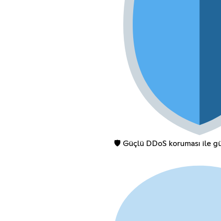
🛡️ Güçlü DDoS koruması ile g