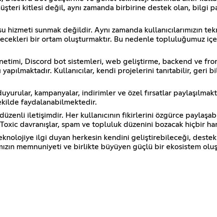
şteri kitlesi değil, aynı zamanda birbirine destek olan, bilgi pa
izmeti sunmak değildir. Aynı zamanda kullanıcılarımızın teknik b
abilecekleri bir ortam oluşturmaktır. Bu nedenle topluluğumuz 
mi, Discord bot sistemleri, web geliştirme, backend ve front
 yapılmaktadır. Kullanıcılar, kendi projelerini tanıtabilir, geri b
uyurular, kampanyalar, indirimler ve özel fırsatlar paylaşılmak
ekilde faydalanabilmektedir.
enli iletişimdir. Her kullanıcının fikirlerini özgürce paylaşabi
Toxic davranışlar, spam ve topluluk düzenini bozacak hiçbir ha
eknolojiye ilgi duyan herkesin kendini geliştirebileceği, deste
rımızın memnuniyeti ve birlikte büyüyen güçlü bir ekosistem oluş