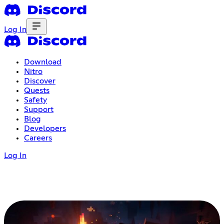
Log In
Download
Nitro
Discover
Quests
Safety
Support
Blog
Developers
Careers
Log In