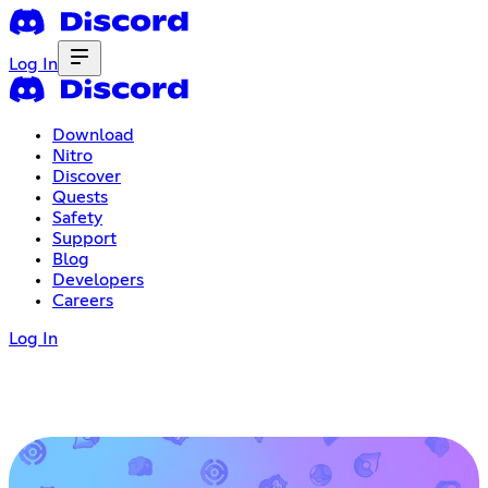
Log In
Download
Nitro
Discover
Quests
Safety
Support
Blog
Developers
Careers
Log In