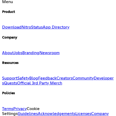
Menu
Product
Download
Nitro
Status
App Directory
Company
About
Jobs
Branding
Newsroom
Resources
Support
Safety
Blog
Feedback
Creators
Community
Developer
s
Quests
Official 3rd Party Merch
Policies
Terms
Privacy
Cookie
Settings
Guidelines
Acknowledgements
Licenses
Company