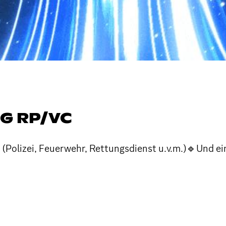
G RP/VC
n (Polizei, Feuerwehr, Rettungsdienst u.v.m.)🔹Und e