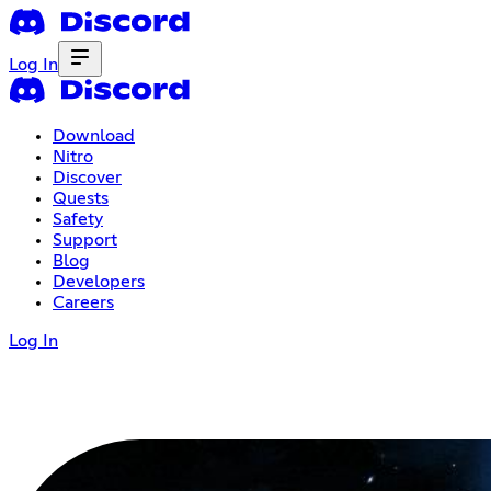
Log In
Download
Nitro
Discover
Quests
Safety
Support
Blog
Developers
Careers
Log In