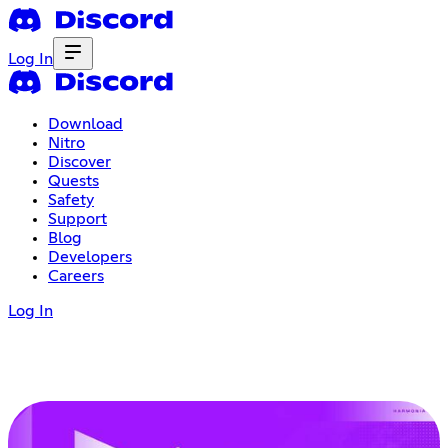
Log In
Download
Nitro
Discover
Quests
Safety
Support
Blog
Developers
Careers
Log In