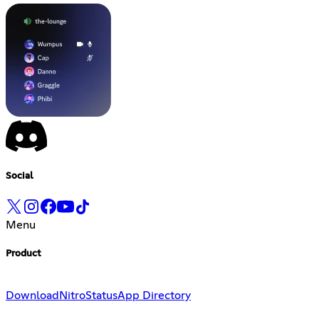
Social
Menu
Product
Download
Nitro
Status
App Directory