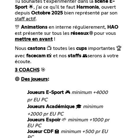
Tu souhaites t'expérimenter dans la
scène E-
Sport
🌟, j'ai ce qu'il te faut
Harmonia
, ouvert
depuis
Octobre 2025
bien représenté par son
staff actif
.
🎊
Animations
en interne régulierement,
HAO
est présente sur tous les
réseaux
🌐 pour vous
mettre en avant
!
Nous
castons
📺 toutes les
cups
importantes 🏆
avec
facecam
📸 et nos
staffs
👥serons à votre
écoute.
3 COACHS
🎯
🟣
Des joueurs
:
Joueurs E-Sport
🎮
minimum +4000
pr EU PC
Joueurs Académique
🎓
minimum
+2000 pr EU PC
Joueurs Espoir
🌱
minimum +1000 pr
EU PC
Joueur CDF
🏫
minimum +500 pr EU
PC