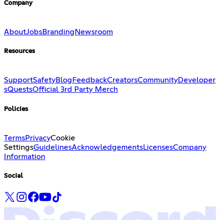
Company
About
Jobs
Branding
Newsroom
Resources
Support
Safety
Blog
Feedback
Creators
Community
Developer
s
Quests
Official 3rd Party Merch
Policies
Terms
Privacy
Cookie
Settings
Guidelines
Acknowledgements
Licenses
Company
Information
Social