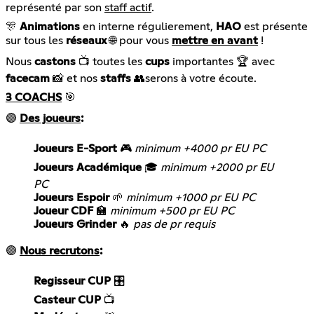
représenté par son
staff actif
.
🎊
Animations
en interne régulierement,
HAO
est présente
sur tous les
réseaux
🌐 pour vous
mettre en avant
!
Nous
castons
📺 toutes les
cups
importantes 🏆 avec
facecam
📸 et nos
staffs
👥serons à votre écoute.
3 COACHS
🎯
🟣
Des joueurs
:
Joueurs E-Sport
🎮
minimum +4000 pr EU PC
Joueurs Académique
🎓
minimum +2000 pr EU
PC
Joueurs Espoir
🌱
minimum +1000 pr EU PC
Joueur CDF
🏫
minimum +500 pr EU PC
Joueurs Grinder
🔥
pas de pr requis
🟣
Nous recrutons
:
Regisseur CUP
Casteur CUP