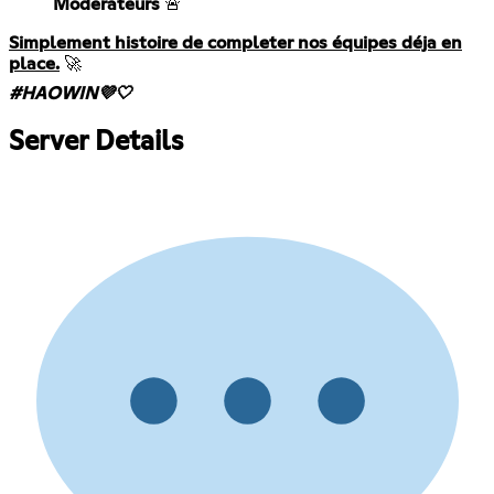
Modérateurs
🚨
Simplement histoire de completer nos équipes déja en
place.
🚀
#HAOWIN💜🤍
Server Details