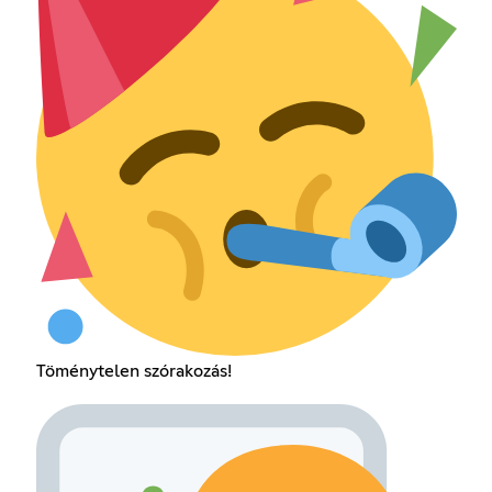
Töménytelen szórakozás!