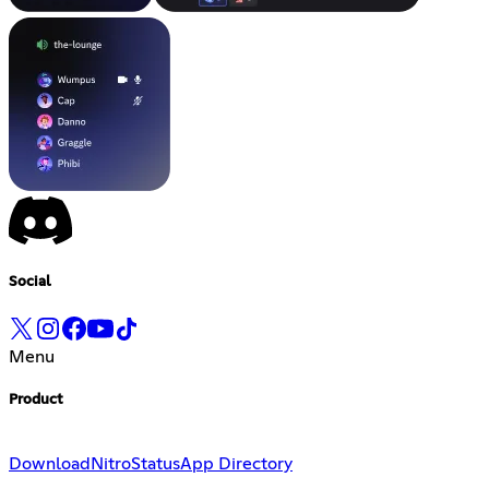
Social
Menu
Product
Download
Nitro
Status
App Directory