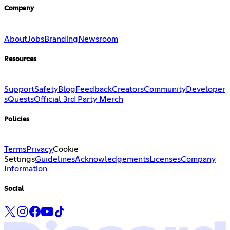
Company
About
Jobs
Branding
Newsroom
Resources
Support
Safety
Blog
Feedback
Creators
Community
Developer
s
Quests
Official 3rd Party Merch
Policies
Terms
Privacy
Cookie
Settings
Guidelines
Acknowledgements
Licenses
Company
Information
Social