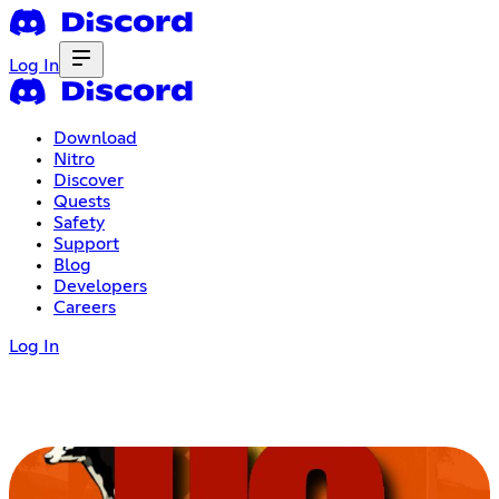
Log In
Download
Nitro
Discover
Quests
Safety
Support
Blog
Developers
Careers
Log In