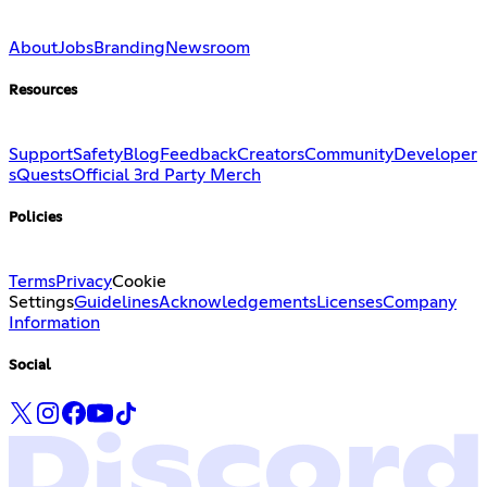
About
Jobs
Branding
Newsroom
Resources
Support
Safety
Blog
Feedback
Creators
Community
Developer
s
Quests
Official 3rd Party Merch
Policies
Terms
Privacy
Cookie
Settings
Guidelines
Acknowledgements
Licenses
Company
Information
Social