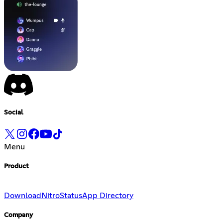
Social
Menu
Product
Download
Nitro
Status
App Directory
Company