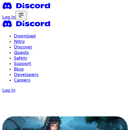
Log In
Download
Nitro
Discover
Quests
Safety
Support
Blog
Developers
Careers
Log In