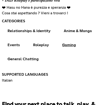
• 𝑫&𝑫 𝑹𝒐𝒍𝒆𝒑𝒍𝒂𝒚 𝒆 𝒑𝒂𝒓𝒕𝒆𝒄𝒊𝒑𝒂𝒛𝒊𝒐𝒏𝒆 𝒗𝒊𝒗𝒂
❤️ Hasu no Hana è purezza e speranza ❤️
Cosa stai aspettando ? Vieni a trovarci !
CATEGORIES
Relationships & Identity
Anime & Manga
Events
Roleplay
Gaming
General Chatting
SUPPORTED LANGUAGES
Italian
Find your next place to talk, play, &