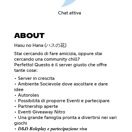
Chat attiva
ABOUT
Hasu no Hana (ハスの花)
Stai cercando di fare amicizia, oppure stai
cercando una community chill?
Perfetto! Questo è il server giusto che offre
tante cose:
• Server in crescita
• Ambiente Socievole dove ascoltare e dare
idee
• Autoroles
• Possibilità di proporre Eventi e partecipare
• Partnership aperte
• Eventi Giveaway Nitro
• Una grande famiglia pronta a divertirsi nei vari
giochi
• 𝑫&𝑫 𝑹𝒐𝒍𝒆𝒑𝒍𝒂𝒚 𝒆 𝒑𝒂𝒓𝒕𝒆𝒄𝒊𝒑𝒂𝒛𝒊𝒐𝒏𝒆 𝒗𝒊𝒗𝒂