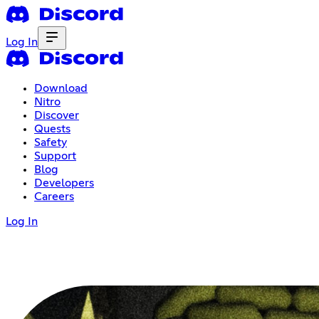
Log In
Download
Nitro
Discover
Quests
Safety
Support
Blog
Developers
Careers
Log In