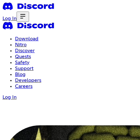
Log In
Download
Nitro
Discover
Quests
Safety
Support
Blog
Developers
Careers
Log In