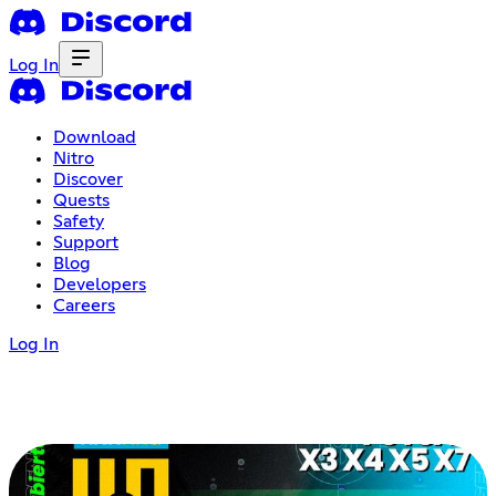
Log In
Download
Nitro
Discover
Quests
Safety
Support
Blog
Developers
Careers
Log In