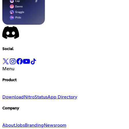
Social
Menu
Product
Download
Nitro
Status
App Directory
Company
About
Jobs
Branding
Newsroom