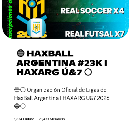
🔵 HAXBALL
ARGENTINA #23K I
HAXARG Ú&7 ⚪
🔵⚪ Organización Oficial de Ligas de
HaxBall Argentina I HAXARG Ú&7 2026
🔵⚪
1,874 Online
23,433 Members