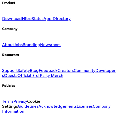
Product
Download
Nitro
Status
App Directory
Company
About
Jobs
Branding
Newsroom
Resources
Support
Safety
Blog
Feedback
Creators
Community
Developer
s
Quests
Official 3rd Party Merch
Policies
Terms
Privacy
Cookie
Settings
Guidelines
Acknowledgements
Licenses
Company
Information