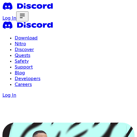
Log In
Download
Nitro
Discover
Quests
Safety
Support
Blog
Developers
Careers
Log In