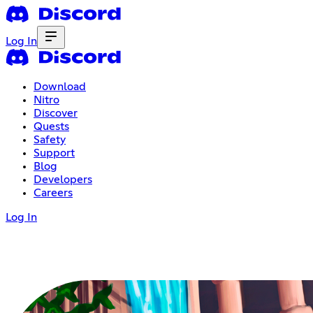
Log In
Download
Nitro
Discover
Quests
Safety
Support
Blog
Developers
Careers
Log In