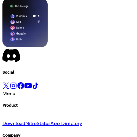
Social
Menu
Product
Download
Nitro
Status
App Directory
Company