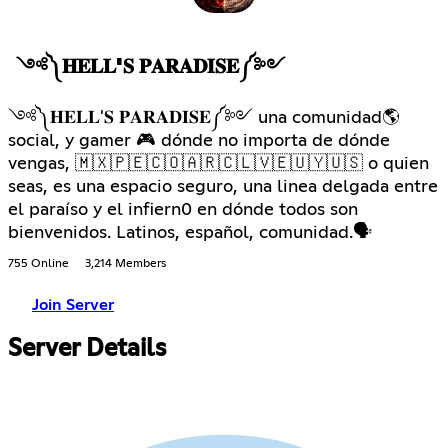
༺༽𝐇𝐄𝐋𝐋'𝐒 𝐏𝐀𝐑𝐀𝐃𝐈𝐒𝐄༼༻
༺༽𝐇𝐄𝐋𝐋'𝐒 𝐏𝐀𝐑𝐀𝐃𝐈𝐒𝐄༼༻ una comunidad🌎
social, y gamer 🎮 dónde no importa de dónde
vengas, 🇲🇽🇵🇪🇨🇴🇦🇷🇨🇱🇻🇪🇺🇾🇺🇸 o quien
seas, es una espacio seguro, una linea delgada entre
el paraíso y el infiern0 en dónde todos son
bienvenidos. Latinos, español, comunidad.🗣
755 Online
3,214 Members
Join Server
Server Details