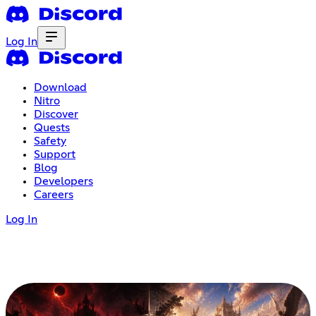
Log In
Download
Nitro
Discover
Quests
Safety
Support
Blog
Developers
Careers
Log In