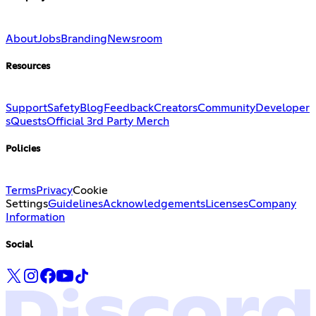
About
Jobs
Branding
Newsroom
Resources
Support
Safety
Blog
Feedback
Creators
Community
Developer
s
Quests
Official 3rd Party Merch
Policies
Terms
Privacy
Cookie
Settings
Guidelines
Acknowledgements
Licenses
Company
Information
Social