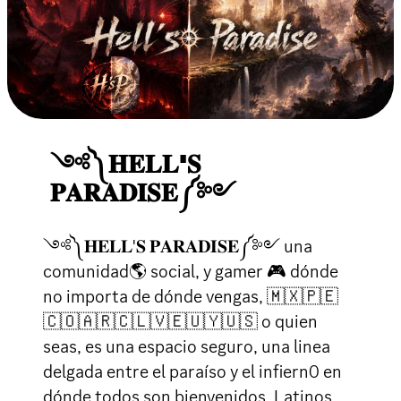
༺༽𝐇𝐄𝐋𝐋'𝐒
𝐏𝐀𝐑𝐀𝐃𝐈𝐒𝐄༼༻
༺༽𝐇𝐄𝐋𝐋'𝐒 𝐏𝐀𝐑𝐀𝐃𝐈𝐒𝐄༼༻ una
comunidad🌎 social, y gamer 🎮 dónde
no importa de dónde vengas, 🇲🇽🇵🇪
🇨🇴🇦🇷🇨🇱🇻🇪🇺🇾🇺🇸 o quien
seas, es una espacio seguro, una linea
delgada entre el paraíso y el infiern0 en
dónde todos son bienvenidos. Latinos,