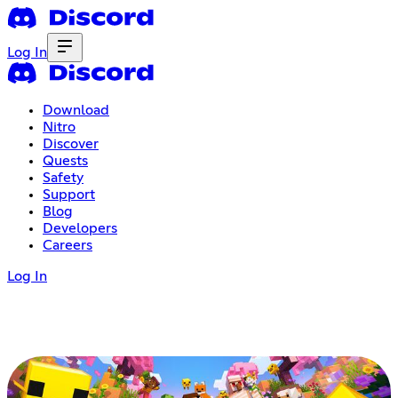
Log In
Download
Nitro
Discover
Quests
Safety
Support
Blog
Developers
Careers
Log In