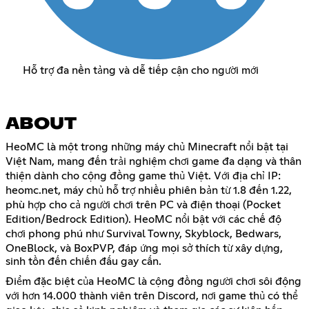
Hỗ trợ đa nền tảng và dễ tiếp cận cho người mới
ABOUT
HeoMC là một trong những máy chủ Minecraft nổi bật tại
Việt Nam, mang đến trải nghiệm chơi game đa dạng và thân
thiện dành cho cộng đồng game thủ Việt. Với địa chỉ IP:
heomc.net, máy chủ hỗ trợ nhiều phiên bản từ 1.8 đến 1.22,
phù hợp cho cả người chơi trên PC và điện thoại (Pocket
Edition/Bedrock Edition). HeoMC nổi bật với các chế độ
chơi phong phú như Survival Towny, Skyblock, Bedwars,
OneBlock, và BoxPVP, đáp ứng mọi sở thích từ xây dựng,
sinh tồn đến chiến đấu gay cấn.
Điểm đặc biệt của HeoMC là cộng đồng người chơi sôi động
với hơn 14.000 thành viên trên Discord, nơi game thủ có thể