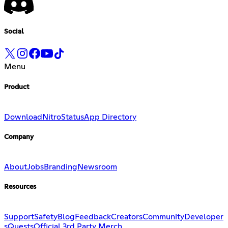
Social
Menu
Product
Download
Nitro
Status
App Directory
Company
About
Jobs
Branding
Newsroom
Resources
Support
Safety
Blog
Feedback
Creators
Community
Developer
s
Quests
Official 3rd Party Merch