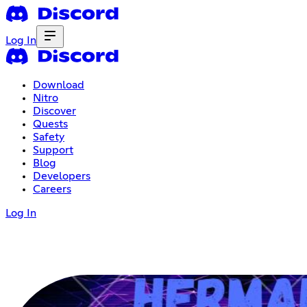
Log In
Download
Nitro
Discover
Quests
Safety
Support
Blog
Developers
Careers
Log In