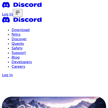
Log In
Download
Nitro
Discover
Quests
Safety
Support
Blog
Developers
Careers
Log In