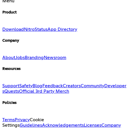
Menu
Product
Download
Nitro
Status
App Directory
Company
About
Jobs
Branding
Newsroom
Resources
Support
Safety
Blog
Feedback
Creators
Community
Developer
s
Quests
Official 3rd Party Merch
Policies
Terms
Privacy
Cookie
Settings
Guidelines
Acknowledgements
Licenses
Company