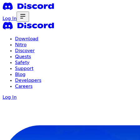
Log In
Download
Nitro
Discover
Quests
Safety
Support
Blog
Developers
Careers
Log In