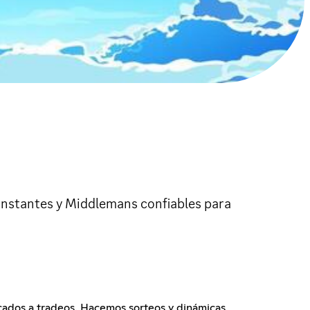
onstantes y Middlemans confiables para
icados a tradeos. Hacemos sorteos y dinámicas