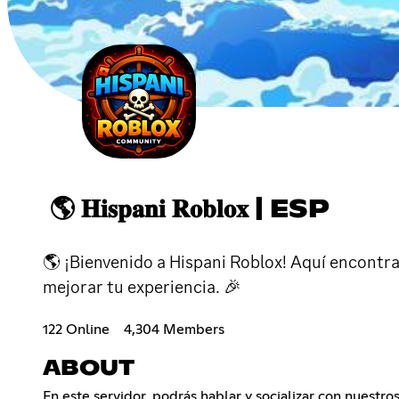
🌎 𝐇𝐢𝐬𝐩𝐚𝐧𝐢 𝐑𝐨𝐛𝐥𝐨𝐱 | ESP
🌎 ¡Bienvenido a Hispani Roblox! Aquí encontr
mejorar tu experiencia. 🎉
122 Online
4,304 Members
ABOUT
En este servidor, podrás hablar y socializar con nuest