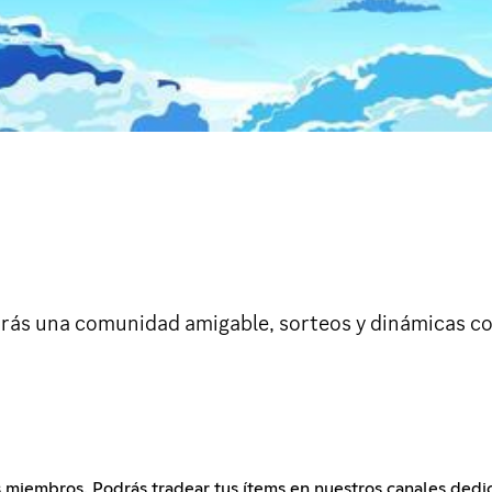
arás una comunidad amigable, sorteos y dinámicas c
ros miembros. Podrás tradear tus ítems en nuestros canales ded