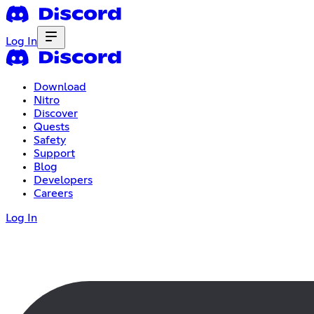
Log In
Download
Nitro
Discover
Quests
Safety
Support
Blog
Developers
Careers
Log In