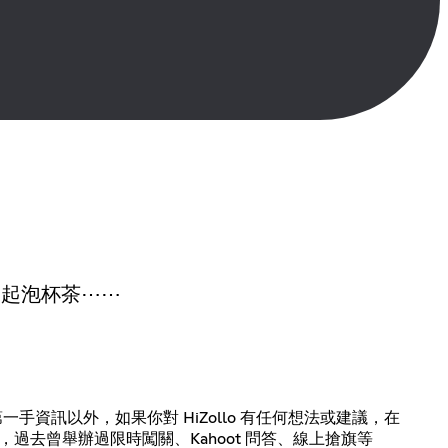
一起泡杯茶⋯⋯
的第一手資訊以外，如果你對 HiZollo 有任何想法或建議，在
動，過去曾舉辦過限時闖關、Kahoot 問答、線上搶旗等