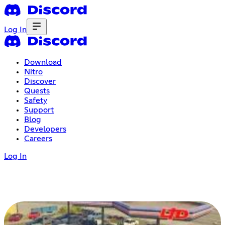
Log In
Download
Nitro
Discover
Quests
Safety
Support
Blog
Developers
Careers
Log In