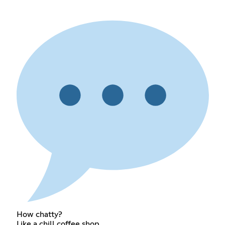
How chatty?
Like a chill coffee shop