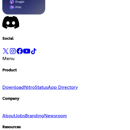
Social
Menu
Product
Download
Nitro
Status
App Directory
Company
About
Jobs
Branding
Newsroom
Resources