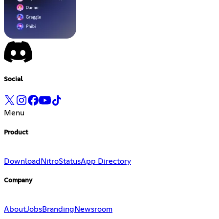
Social
Menu
Product
Download
Nitro
Status
App Directory
Company
About
Jobs
Branding
Newsroom