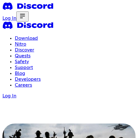
Log In
Download
Nitro
Discover
Quests
Safety
Support
Blog
Developers
Careers
Log In