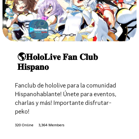
🌎𝐇𝐨𝐥𝐨𝐋𝐢𝐯𝐞 𝐅𝐚𝐧 𝐂𝐥𝐮𝐛
𝐇𝐢𝐬𝐩𝐚𝐧𝐨
Fanclub de hololive para la comunidad
Hispanohablante! Únete para eventos,
charlas y más! Importante disfrutar-
peko!
320 Online
3,364 Members