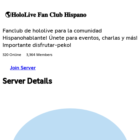
🌎𝐇𝐨𝐥𝐨𝐋𝐢𝐯𝐞 𝐅𝐚𝐧 𝐂𝐥𝐮𝐛 𝐇𝐢𝐬𝐩𝐚𝐧𝐨
Fanclub de hololive para la comunidad
Hispanohablante! Únete para eventos, charlas y más!
Importante disfrutar-peko!
320 Online
3,364 Members
Join Server
Server Details