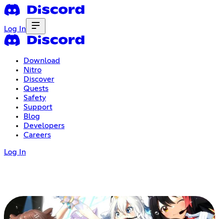
Log In
Download
Nitro
Discover
Quests
Safety
Support
Blog
Developers
Careers
Log In