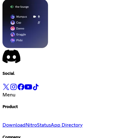
Social
Menu
Product
Download
Nitro
Status
App Directory
Company