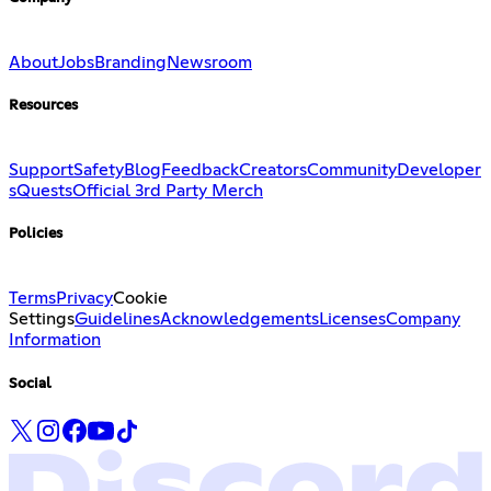
About
Jobs
Branding
Newsroom
Resources
Support
Safety
Blog
Feedback
Creators
Community
Developer
s
Quests
Official 3rd Party Merch
Policies
Terms
Privacy
Cookie
Settings
Guidelines
Acknowledgements
Licenses
Company
Information
Social