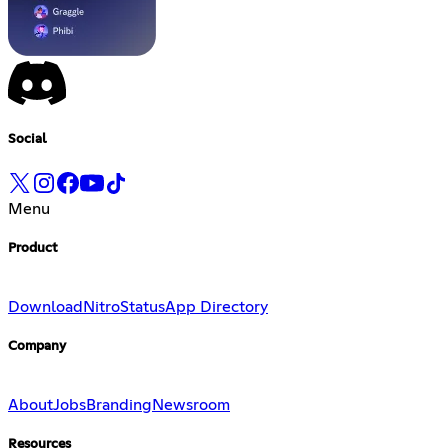
Social
Menu
Product
Download
Nitro
Status
App Directory
Company
About
Jobs
Branding
Newsroom
Resources