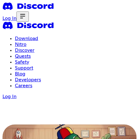
Log In
Download
Nitro
Discover
Quests
Safety
Support
Blog
Developers
Careers
Log In