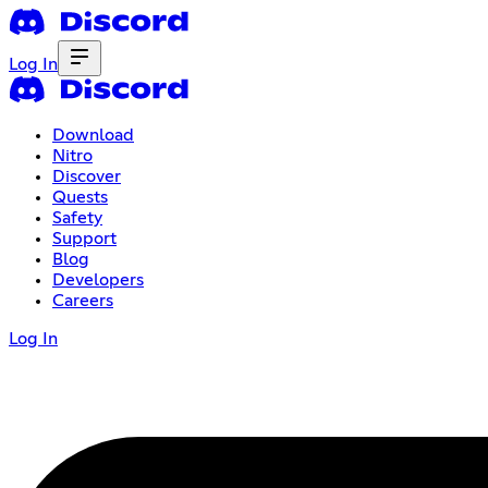
Log In
Download
Nitro
Discover
Quests
Safety
Support
Blog
Developers
Careers
Log In