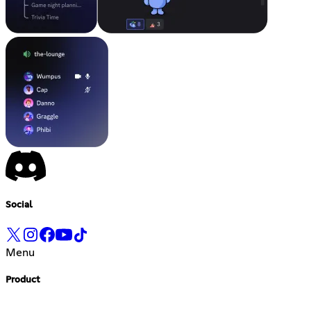
Social
Menu
Product