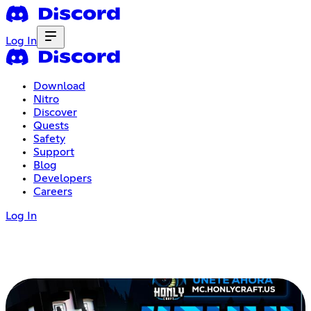
Log In
Download
Nitro
Discover
Quests
Safety
Support
Blog
Developers
Careers
Log In