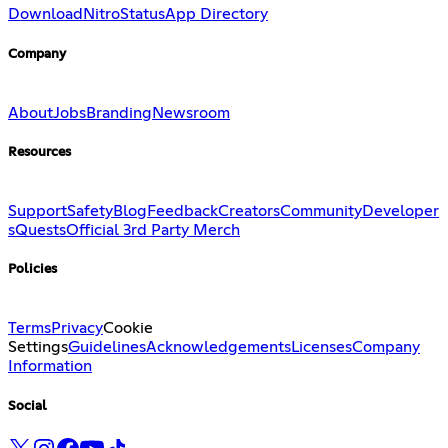
Download
Nitro
Status
App Directory
Company
About
Jobs
Branding
Newsroom
Resources
Support
Safety
Blog
Feedback
Creators
Community
Developer
s
Quests
Official 3rd Party Merch
Policies
Terms
Privacy
Cookie
Settings
Guidelines
Acknowledgements
Licenses
Company
Information
Social