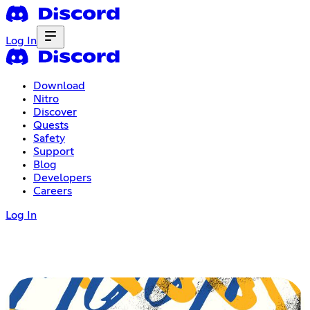
Log In
Download
Nitro
Discover
Quests
Safety
Support
Blog
Developers
Careers
Log In