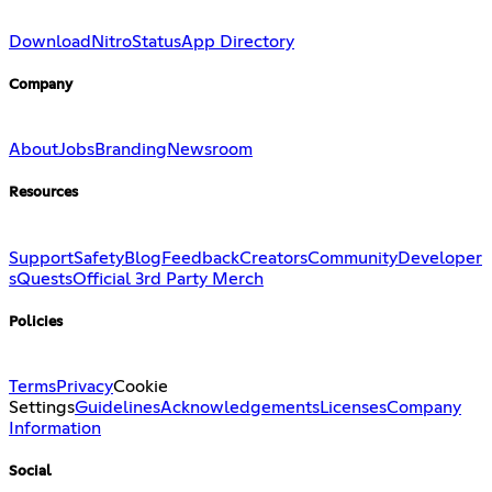
Download
Nitro
Status
App Directory
Company
About
Jobs
Branding
Newsroom
Resources
Support
Safety
Blog
Feedback
Creators
Community
Developer
s
Quests
Official 3rd Party Merch
Policies
Terms
Privacy
Cookie
Settings
Guidelines
Acknowledgements
Licenses
Company
Information
Social