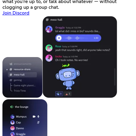
what you're up to, or talk about whatever — without
clogging up a group chat.
Join Discord