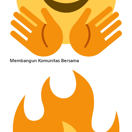
Membangun Komunitas Bersama