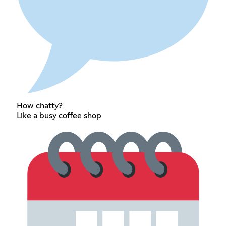
How chatty?
Like a busy coffee shop