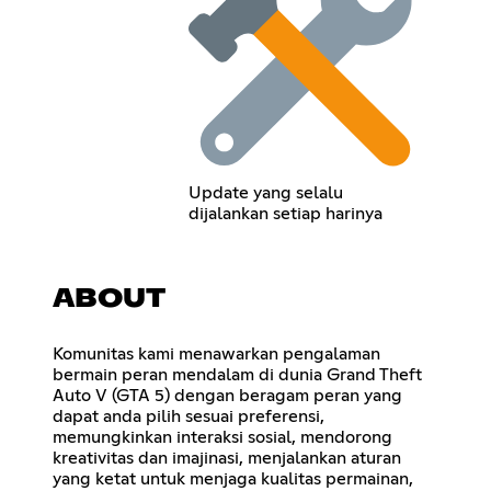
Update yang selalu
dijalankan setiap harinya
ABOUT
Komunitas kami menawarkan pengalaman
bermain peran mendalam di dunia Grand Theft
Auto V (GTA 5) dengan beragam peran yang
dapat anda pilih sesuai preferensi,
memungkinkan interaksi sosial, mendorong
kreativitas dan imajinasi, menjalankan aturan
yang ketat untuk menjaga kualitas permainan,