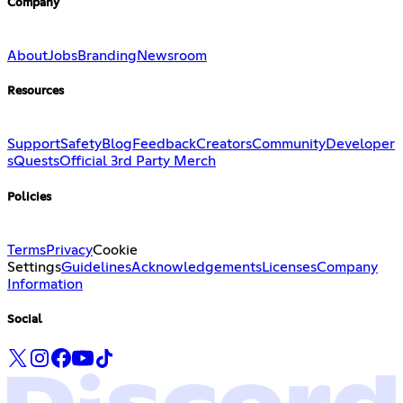
Company
About
Jobs
Branding
Newsroom
Resources
Support
Safety
Blog
Feedback
Creators
Community
Developer
s
Quests
Official 3rd Party Merch
Policies
Terms
Privacy
Cookie
Settings
Guidelines
Acknowledgements
Licenses
Company
Information
Social