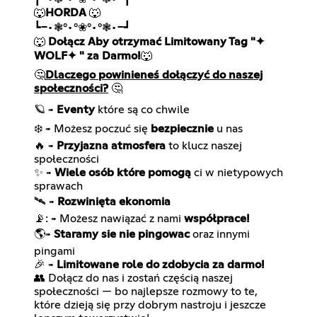
🐺
HORDA
🐺
┗━•❃°•°❀°•°❃•━┛
🐺
Dołącz Aby otrzymać Limitowany Tag "✦
WOLF✦ " za Darmo!
🐺
🤔
Dlaczego powinieneś dołączyć do naszej
społeczności?
🤔
🪐
Eventy
które są co chwile
➠
❄️
Możesz poczuć się
bezpiecznie
u nas
➠
🔥
Przyjazna atmosfera
to klucz naszej
➠
społeczności
✨
Wiele osób które pomogą
ci w nietypowych
➠
sprawach
🛰️
Rozwinięta ekonomia
➠
📡:
Możesz nawiązać z nami
współprace!
➠
🌎
Staramy sie nie pingowac
oraz innymi
➠
pingami
🎉
Limitowane role do zdobycia za darmo!
➠
👥 Dołącz do nas i zostań częścią naszej
społeczności — bo najlepsze rozmowy to te,
które dzieją się przy dobrym nastroju i jeszcze