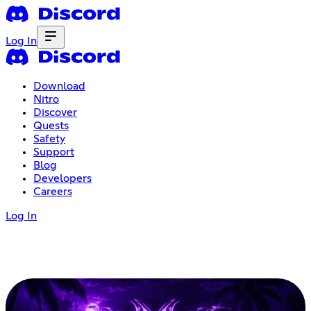
Log In
Download
Nitro
Discover
Quests
Safety
Support
Blog
Developers
Careers
Log In