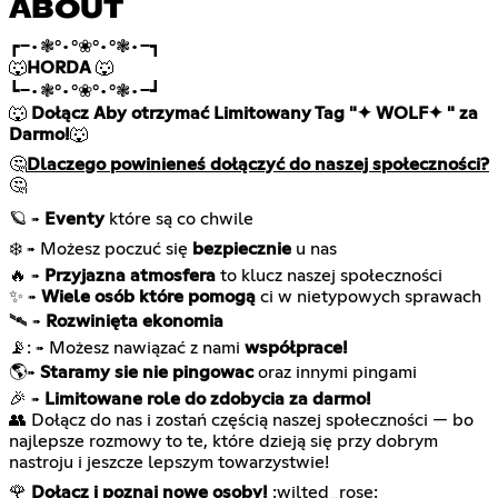
ABOUT
┏━•❃°•°❀°•°❃•━┓
🐺
HORDA
🐺
┗━•❃°•°❀°•°❃•━┛
🐺
Dołącz Aby otrzymać Limitowany Tag "✦ WOLF✦ " za
Darmo!
🐺
🤔
Dlaczego powinieneś dołączyć do naszej społeczności?
🤔
🪐
Eventy
które są co chwile
➠
❄️
Możesz poczuć się
bezpiecznie
u nas
➠
🔥
Przyjazna atmosfera
to klucz naszej społeczności
➠
✨
Wiele osób które pomogą
ci w nietypowych sprawach
➠
🛰️
Rozwinięta ekonomia
➠
📡:
Możesz nawiązać z nami
współprace!
➠
🌎
Staramy sie nie pingowac
oraz innymi pingami
➠
🎉
Limitowane role do zdobycia za darmo!
➠
👥 Dołącz do nas i zostań częścią naszej społeczności — bo
najlepsze rozmowy to te, które dzieją się przy dobrym
nastroju i jeszcze lepszym towarzystwie!
🌹
Dołącz i poznaj nowe osoby!
:wilted_rose: