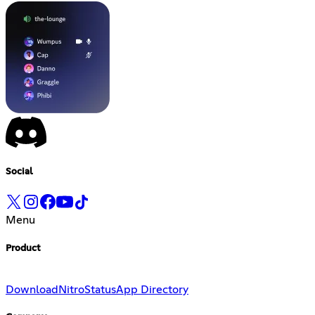
Social
Menu
Product
Download
Nitro
Status
App Directory