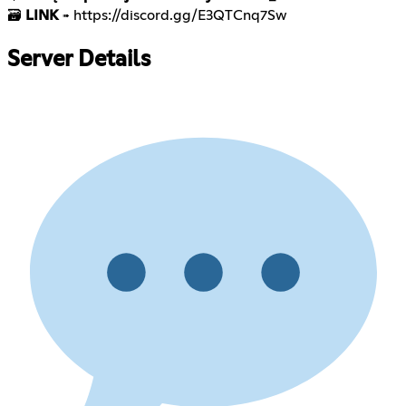
🗃️
LINK
https://discord.gg/E3QTCnq7Sw
➠
Server Details