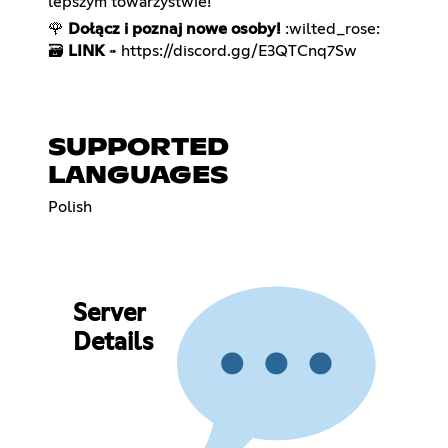
lepszym towarzystwie!
🌹
Dołącz i poznaj nowe osoby!
:wilted_rose:
🗃️
LINK
https://discord.gg/E3QTCnq7Sw
➠
SUPPORTED
LANGUAGES
Polish
Server
Details