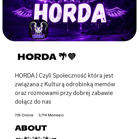
HORDA 🌴💜
HORDA | Czyli Społeczność która jest
związana z Kulturą odrobinką memów
oraz rozmowami przy dobrej zabawie
dołącz do nas
735 Online
3,714 Members
ABOUT
┏━•❃°•°❀°•°❃•━┓