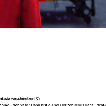
tasie verschmelzen! 🚁
eplay-Erlebnisse? Dann bist du bei Horizon Mods genau richtig