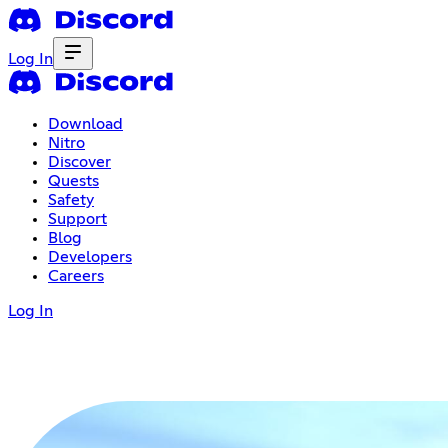
Log In
Download
Nitro
Discover
Quests
Safety
Support
Blog
Developers
Careers
Log In