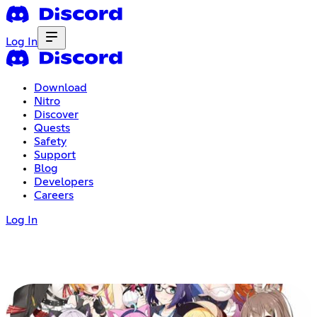
Log In
Download
Nitro
Discover
Quests
Safety
Support
Blog
Developers
Careers
Log In