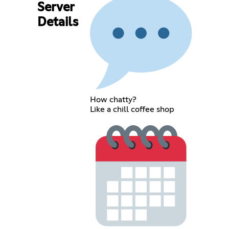
Server
Details
How chatty?
Like a chill coffee shop