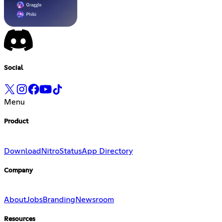
Social
Menu
Product
Download
Nitro
Status
App Directory
Company
About
Jobs
Branding
Newsroom
Resources