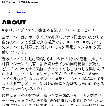
99 Online
1,659 Members
Join Server
ABOUT
▶️ホロライブファンが集まる交流サーバーへようこそ！
当サーバーは、ホロライブが好きなファン同士がのんびりと
自分のペースで交流できる場所です。JP・EN・IDのすべて
のメンバーに対応した「推しロール」や「専用チャンネル」を完
備しています。
普段のメイン活動は「雑談」です！今日の配信の感想、推しの
可愛いシーンの共有、新衣装やライブの同時視聴・実況な
ど、メンバー同士で気軽にチャットやおしゃべりを楽しんで
います。また、ホロメンがよく遊んでいるゲーム（Apex、
マイクラなど）のマルチプレイ募集や、ペットの写真・イラ
ストの共有など、推し活以外の日常的な雑談も自由にできる
アットホームな環境です。
現在はまだ少人数で落ち着いた雰囲気のため、「大人数のサ
ーバーは入るのが緊張する」「静かに推し活を楽しみたい」とい
う方にぴったりの環境です。もちろん、これから一緒にサー