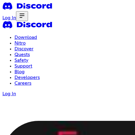
Log In
Download
Nitro
Discover
Quests
Safety
Support
Blog
Developers
Careers
Log In