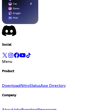
Social
Menu
Product
Download
Nitro
Status
App Directory
Company
About
Jobs
Branding
Newsroom