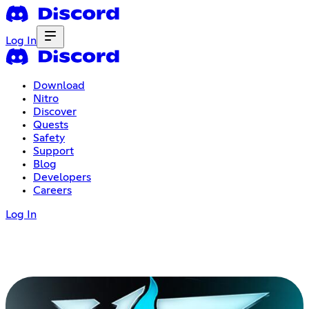
Log In
Download
Nitro
Discover
Quests
Safety
Support
Blog
Developers
Careers
Log In